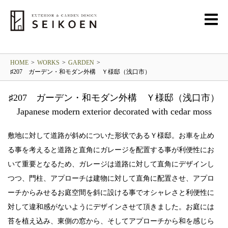
GARDEN
ガーデン・庭
HOME
>
WORKS
>
GARDEN
>
♯207 ガーデン・和モダン外構 Ｙ様邸（浅口市）
♯207 ガーデン・和モダン外構 Ｙ様邸（浅口市）
Japanese modern exterior decorated with cedar moss
敷地に対して道路が斜めについた形状であるＹ様邸。お車を止め
る事を考えると道路と直角にガレージを配置する事が利便性にお
いて重要となるため、ガレージは道路に対して直角にデザインし
つつ、門柱、アプローチは建物に対して直角に配置させ、アプロ
ーチからみせるお庭空間を斜に設ける事でオシャレさと利便性に
対して違和感がないようにデザインさせて頂きました。お庭には
苔を植え込み、東側の窓から、そしてアプローチから和を感じら