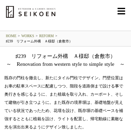
REFORM
リフォーム
HOME
>
WORKS
>
REFORM
>
♯239 リフォーム外構 Ａ様邸（倉敷市）
♯239 リフォーム外構 Ａ様邸（倉敷市）
～ Renovation from western style to simple style ～
既存の門柱を撤去し、新たにタイル門柱でデザイン。門壁位置は
お車の駐車スペースに配慮しつつ、階段を道路側まで設ける事で
奥行きを感じるように、また植栽を取り入れ、カーポート、そし
て建物が引き立つように。また既存の境界塀は、基礎地盤が見え
ている状況であったため、花壇を設け、既存塀の基礎ベースを補
強するとともに植栽を設け、ライトを配置し、帰宅動線に素敵な
光を演出出来るようにデザイン致しました。