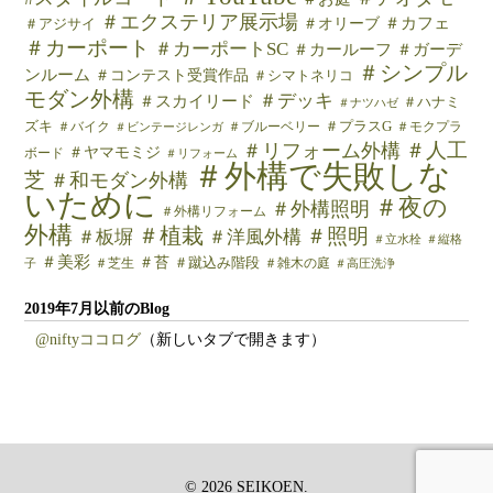
＃エクステリア展示場
＃カフェ
＃オリーブ
＃アジサイ
＃カーポート
＃カーポートSC
＃カールーフ
＃ガーデ
＃シンプル
ンルーム
＃コンテスト受賞作品
＃シマトネリコ
モダン外構
＃デッキ
＃スカイリード
＃ハナミ
＃ナツハゼ
ズキ
＃バイク
＃ブルーベリー
＃プラスG
＃モクプラ
＃ビンテージレンガ
＃人工
＃リフォーム外構
＃ヤマモミジ
ボード
＃リフォーム
＃外構で失敗しな
芝
＃和モダン外構
いために
＃夜の
＃外構照明
＃外構リフォーム
外構
＃植栽
＃照明
＃板塀
＃洋風外構
＃立水栓
＃縦格
＃美彩
＃苔
＃芝生
＃蹴込み階段
＃雑木の庭
子
＃高圧洗浄
2019年7月以前のBlog
@niftyココログ
（新しいタブで開きます）
© 2026 SEIKOEN.