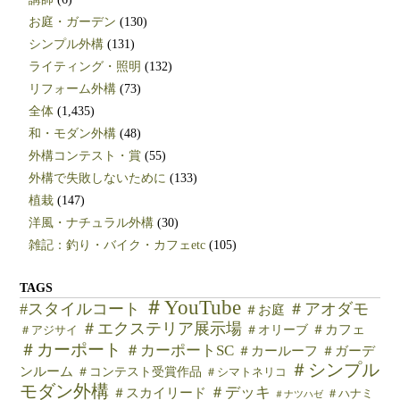
お庭・ガーデン
(130)
シンプル外構
(131)
ライティング・照明
(132)
リフォーム外構
(73)
全体
(1,435)
和・モダン外構
(48)
外構コンテスト・賞
(55)
外構で失敗しないために
(133)
植栽
(147)
洋風・ナチュラル外構
(30)
雑記：釣り・バイク・カフェetc
(105)
TAGS
＃YouTube
#スタイルコート
＃アオダモ
＃お庭
＃エクステリア展示場
＃カフェ
＃オリーブ
＃アジサイ
＃カーポート
＃カーポートSC
＃カールーフ
＃ガーデ
＃シンプル
ンルーム
＃コンテスト受賞作品
＃シマトネリコ
モダン外構
＃デッキ
＃スカイリード
＃ハナミ
＃ナツハゼ