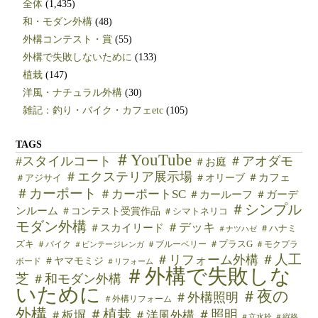
全体
(1,435)
和・モダン外構
(48)
外構コンテスト・賞
(55)
外構で失敗しないために
(133)
植栽
(147)
洋風・ナチュラル外構
(30)
雑記：釣り・バイク・カフェetc
(105)
TAGS
＃YouTube
#スタイルコート
＃アオダモ
＃お庭
＃エクステリア展示場
＃カフェ
＃オリーブ
＃アジサイ
＃カーポート
＃カーポートSC
＃カールーフ
＃ガーデ
＃シンプル
ンルーム
＃コンテスト受賞作品
＃シマトネリコ
モダン外構
＃デッキ
＃スカイリード
＃ハナミ
＃ナツハゼ
ズキ
＃バイク
＃ブルーベリー
＃プラスG
＃モクプラ
＃ビンテージレンガ
＃人工
＃リフォーム外構
＃ヤマモミジ
ボード
＃リフォーム
＃外構で失敗しな
芝
＃和モダン外構
いために
＃夜の
＃外構照明
＃外構リフォーム
外構
＃植栽
＃照明
＃板塀
＃洋風外構
＃立水栓
＃縦格