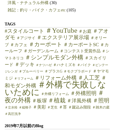
洋風・ナチュラル外構
(30)
雑記：釣り・バイク・カフェetc
(105)
TAGS
＃YouTube
#スタイルコート
＃アオ
＃お庭
ダモ
＃エクステリア展示場
＃オリー
＃アジサイ
＃カーポート
＃カーポートSC
＃カフェ
＃カ
ブ
ールーフ
＃ガーデンルーム
＃コンテスト受賞作品
＃シ
＃シンプルモダン外構
＃スカイリ
マトネリコ
＃デッキ
ード
＃ハナミズキ
＃バイク
＃ナツハゼ
＃ビンテー
＃ヤマモ
＃ブルーベリー
＃プラスG
＃モクプラボード
ジレンガ
＃人工芝
＃リフォーム外構
＃
ミジ
＃リフォーム
＃外構で失敗しな
和モダン外構
いために
＃
＃外構照明
＃外構リフォーム
夜の外構
＃植栽
＃照明
＃板塀
＃洋風外構
＃美彩
＃苔
＃芝生
＃蹴込み階段
＃雑木の庭
＃立水栓
＃縦格子
＃高圧洗浄
2019年7月以前のBlog