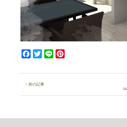
Facebook
Twitter
Line
Pinterest
< 前の記事
b