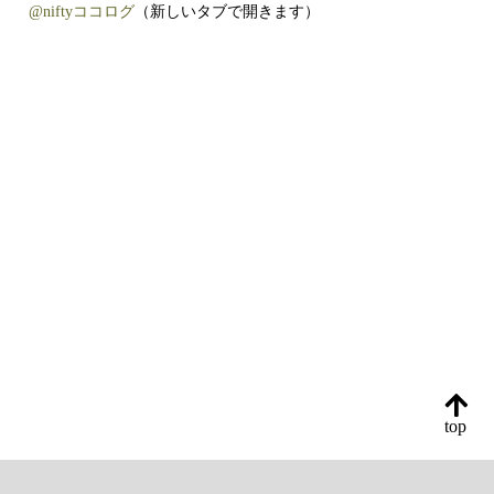
@niftyココログ
（新しいタブで開きます）
top