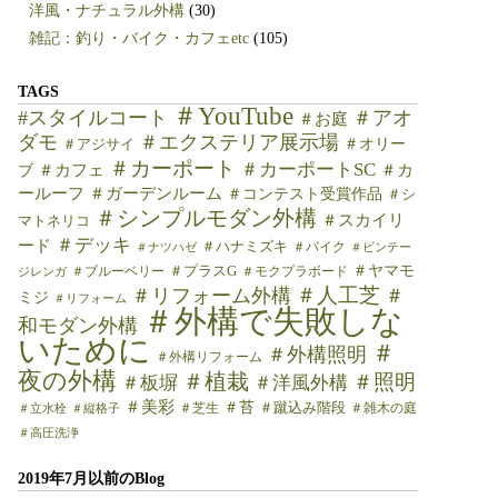
洋風・ナチュラル外構
(30)
雑記：釣り・バイク・カフェetc
(105)
TAGS
＃YouTube
#スタイルコート
＃アオ
＃お庭
ダモ
＃エクステリア展示場
＃オリー
＃アジサイ
＃カーポート
＃カーポートSC
＃カフェ
＃カ
ブ
ールーフ
＃ガーデンルーム
＃コンテスト受賞作品
＃シ
＃シンプルモダン外構
＃スカイリ
マトネリコ
＃デッキ
ード
＃ハナミズキ
＃バイク
＃ナツハゼ
＃ビンテー
＃ヤマモ
＃ブルーベリー
＃プラスG
＃モクプラボード
ジレンガ
＃人工芝
＃リフォーム外構
＃
ミジ
＃リフォーム
＃外構で失敗しな
和モダン外構
いために
＃
＃外構照明
＃外構リフォーム
夜の外構
＃植栽
＃照明
＃板塀
＃洋風外構
＃美彩
＃苔
＃芝生
＃蹴込み階段
＃雑木の庭
＃立水栓
＃縦格子
＃高圧洗浄
2019年7月以前のBlog