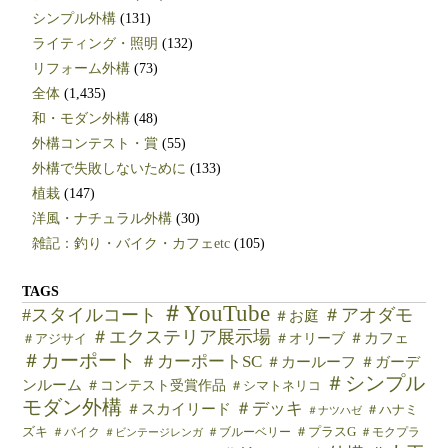
シンプル外構
(131)
ライティング・照明
(132)
リフォーム外構
(73)
全体
(1,435)
和・モダン外構
(48)
外構コンテスト・賞
(55)
外構で失敗しないために
(133)
植栽
(147)
洋風・ナチュラル外構
(30)
雑記：釣り・バイク・カフェetc
(105)
TAGS
＃YouTube
#スタイルコート
＃アオダモ
＃お庭
＃エクステリア展示場
＃カフェ
＃オリーブ
＃アジサイ
＃カーポート
＃カーポートSC
＃カールーフ
＃ガーデ
＃シンプル
ンルーム
＃コンテスト受賞作品
＃シマトネリコ
モダン外構
＃デッキ
＃スカイリード
＃ハナミ
＃ナツハゼ
ズキ
＃バイク
＃ブルーベリー
＃プラスG
＃モクプラ
＃ビンテージレンガ