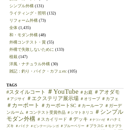
シンプル外構
(131)
ライティング・照明
(132)
リフォーム外構
(73)
全体
(1,435)
和・モダン外構
(48)
外構コンテスト・賞
(55)
外構で失敗しないために
(133)
植栽
(147)
洋風・ナチュラル外構
(30)
雑記：釣り・バイク・カフェetc
(105)
TAGS
＃YouTube
#スタイルコート
＃アオダモ
＃お庭
＃エクステリア展示場
＃カフェ
＃オリーブ
＃アジサイ
＃カーポート
＃カーポートSC
＃カールーフ
＃ガーデ
＃シンプル
ンルーム
＃コンテスト受賞作品
＃シマトネリコ
モダン外構
＃デッキ
＃スカイリード
＃ハナミ
＃ナツハゼ
ズキ
＃バイク
＃ブルーベリー
＃プラスG
＃モクプラ
＃ビンテージレンガ