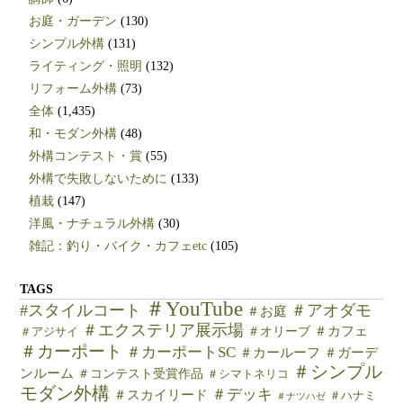
お庭・ガーデン
(130)
シンプル外構
(131)
ライティング・照明
(132)
リフォーム外構
(73)
全体
(1,435)
和・モダン外構
(48)
外構コンテスト・賞
(55)
外構で失敗しないために
(133)
植栽
(147)
洋風・ナチュラル外構
(30)
雑記：釣り・バイク・カフェetc
(105)
TAGS
＃YouTube
#スタイルコート
＃アオダモ
＃お庭
＃エクステリア展示場
＃カフェ
＃オリーブ
＃アジサイ
＃カーポート
＃カーポートSC
＃カールーフ
＃ガーデ
＃シンプル
ンルーム
＃コンテスト受賞作品
＃シマトネリコ
モダン外構
＃デッキ
＃スカイリード
＃ハナミ
＃ナツハゼ