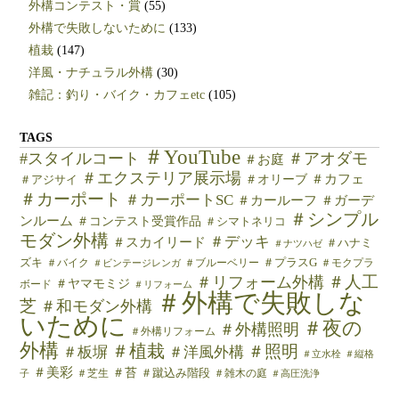
外構コンテスト・賞
(55)
外構で失敗しないために
(133)
植栽
(147)
洋風・ナチュラル外構
(30)
雑記：釣り・バイク・カフェetc
(105)
TAGS
＃YouTube
#スタイルコート
＃アオダモ
＃お庭
＃エクステリア展示場
＃カフェ
＃オリーブ
＃アジサイ
＃カーポート
＃カーポートSC
＃カールーフ
＃ガーデ
＃シンプル
ンルーム
＃コンテスト受賞作品
＃シマトネリコ
モダン外構
＃デッキ
＃スカイリード
＃ハナミ
＃ナツハゼ
ズキ
＃バイク
＃ブルーベリー
＃プラスG
＃モクプラ
＃ビンテージレンガ
＃人工
＃リフォーム外構
＃ヤマモミジ
ボード
＃リフォーム
＃外構で失敗しな
芝
＃和モダン外構
いために
＃夜の
＃外構照明
＃外構リフォーム
外構
＃植栽
＃照明
＃板塀
＃洋風外構
＃立水栓
＃縦格
＃美彩
＃苔
＃芝生
＃蹴込み階段
＃雑木の庭
子
＃高圧洗浄