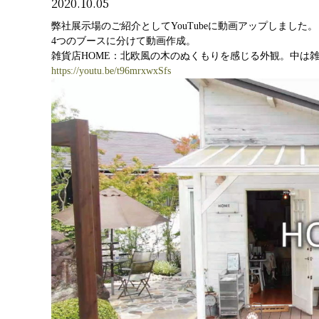
2020.10.05
弊社展示場のご紹介としてYouTubeに動画アップしました。
4つのブースに分けて動画作成。
雑貨店HOME：北欧風の木のぬくもりを感じる外観。中は
https://youtu.be/t96mrxwxSfs