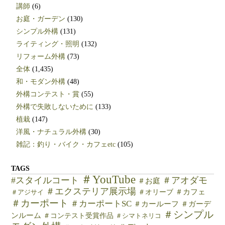
講師
(6)
お庭・ガーデン
(130)
シンプル外構
(131)
ライティング・照明
(132)
リフォーム外構
(73)
全体
(1,435)
和・モダン外構
(48)
外構コンテスト・賞
(55)
外構で失敗しないために
(133)
植栽
(147)
洋風・ナチュラル外構
(30)
雑記：釣り・バイク・カフェetc
(105)
TAGS
＃YouTube
#スタイルコート
＃アオダモ
＃お庭
＃エクステリア展示場
＃カフェ
＃オリーブ
＃アジサイ
＃カーポート
＃カーポートSC
＃カールーフ
＃ガーデ
＃シンプル
ンルーム
＃コンテスト受賞作品
＃シマトネリコ