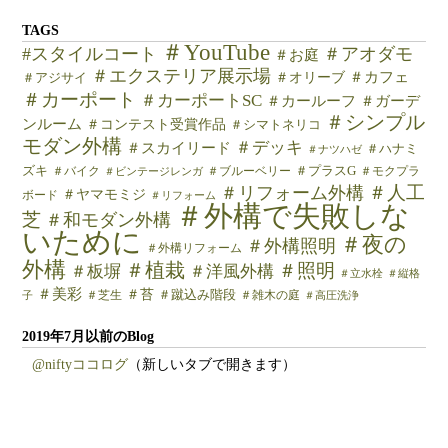
TAGS
＃YouTube
#スタイルコート
＃アオダモ
＃お庭
＃エクステリア展示場
＃カフェ
＃オリーブ
＃アジサイ
＃カーポート
＃カーポートSC
＃カールーフ
＃ガーデ
＃シンプル
ンルーム
＃コンテスト受賞作品
＃シマトネリコ
モダン外構
＃デッキ
＃スカイリード
＃ハナミ
＃ナツハゼ
ズキ
＃バイク
＃ブルーベリー
＃プラスG
＃モクプラ
＃ビンテージレンガ
＃人工
＃リフォーム外構
＃ヤマモミジ
ボード
＃リフォーム
＃外構で失敗しな
芝
＃和モダン外構
いために
＃夜の
＃外構照明
＃外構リフォーム
外構
＃植栽
＃照明
＃板塀
＃洋風外構
＃立水栓
＃縦格
＃美彩
＃苔
＃芝生
＃蹴込み階段
＃雑木の庭
子
＃高圧洗浄
2019年7月以前のBlog
@niftyココログ
（新しいタブで開きます）