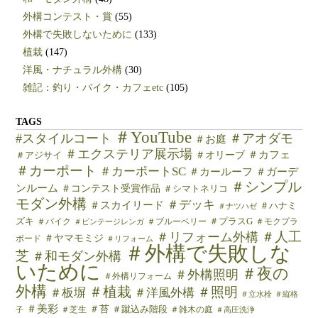
外構コンテスト・賞
(55)
外構で失敗しないために
(133)
植栽
(147)
洋風・ナチュラル外構
(30)
雑記：釣り・バイク・カフェetc
(105)
TAGS
＃YouTube
#スタイルコート
＃アオダモ
＃お庭
＃エクステリア展示場
＃カフェ
＃オリーブ
＃アジサイ
＃カーポート
＃カーポートSC
＃カールーフ
＃ガーデ
＃シンプル
ンルーム
＃コンテスト受賞作品
＃シマトネリコ
モダン外構
＃デッキ
＃スカイリード
＃ハナミ
＃ナツハゼ
ズキ
＃バイク
＃ブルーベリー
＃プラスG
＃モクプラ
＃ビンテージレンガ
＃人工
＃リフォーム外構
＃ヤマモミジ
ボード
＃リフォーム
＃外構で失敗しな
芝
＃和モダン外構
いために
＃夜の
＃外構照明
＃外構リフォーム
外構
＃植栽
＃照明
＃板塀
＃洋風外構
＃立水栓
＃縦格
＃美彩
＃苔
＃芝生
＃蹴込み階段
＃雑木の庭
子
＃高圧洗浄