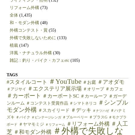
ライティング・照明
(132)
リフォーム外構
(73)
全体
(1,435)
和・モダン外構
(48)
外構コンテスト・賞
(55)
外構で失敗しないために
(133)
植栽
(147)
洋風・ナチュラル外構
(30)
雑記：釣り・バイク・カフェetc
(105)
TAGS
＃YouTube
#スタイルコート
＃アオダモ
＃お庭
＃エクステリア展示場
＃カフェ
＃オリーブ
＃アジサイ
＃カーポート
＃カーポートSC
＃カールーフ
＃ガーデ
＃シンプル
ンルーム
＃コンテスト受賞作品
＃シマトネリコ
モダン外構
＃デッキ
＃スカイリード
＃ハナミ
＃ナツハゼ
ズキ
＃バイク
＃ブルーベリー
＃プラスG
＃モクプラ
＃ビンテージレンガ
＃人工
＃リフォーム外構
＃ヤマモミジ
ボード
＃リフォーム
＃外構で失敗しな
芝
＃和モダン外構