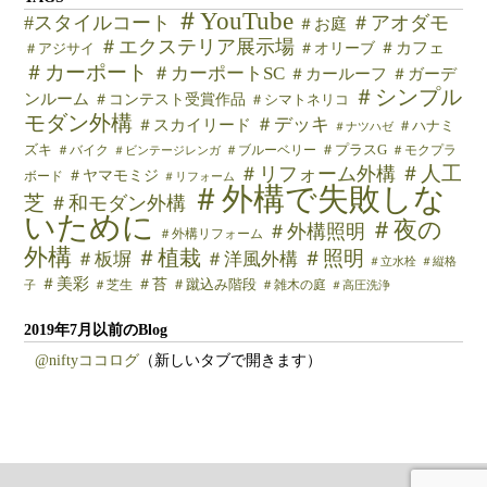
＃YouTube
#スタイルコート
＃アオダモ
＃お庭
＃エクステリア展示場
＃カフェ
＃オリーブ
＃アジサイ
＃カーポート
＃カーポートSC
＃カールーフ
＃ガーデ
＃シンプル
ンルーム
＃コンテスト受賞作品
＃シマトネリコ
モダン外構
＃デッキ
＃スカイリード
＃ハナミ
＃ナツハゼ
ズキ
＃バイク
＃ブルーベリー
＃プラスG
＃モクプラ
＃ビンテージレンガ
＃人工
＃リフォーム外構
＃ヤマモミジ
ボード
＃リフォーム
＃外構で失敗しな
芝
＃和モダン外構
いために
＃夜の
＃外構照明
＃外構リフォーム
外構
＃植栽
＃照明
＃板塀
＃洋風外構
＃立水栓
＃縦格
＃美彩
＃苔
＃芝生
＃蹴込み階段
＃雑木の庭
子
＃高圧洗浄
2019年7月以前のBlog
@niftyココログ
（新しいタブで開きます）