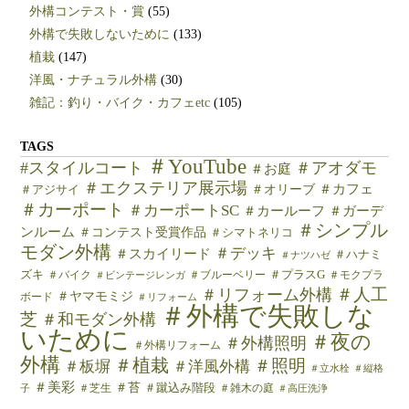
外構コンテスト・賞
(55)
外構で失敗しないために
(133)
植栽
(147)
洋風・ナチュラル外構
(30)
雑記：釣り・バイク・カフェetc
(105)
TAGS
＃YouTube
#スタイルコート
＃アオダモ
＃お庭
＃エクステリア展示場
＃カフェ
＃オリーブ
＃アジサイ
＃カーポート
＃カーポートSC
＃カールーフ
＃ガーデ
＃シンプル
ンルーム
＃コンテスト受賞作品
＃シマトネリコ
モダン外構
＃デッキ
＃スカイリード
＃ハナミ
＃ナツハゼ
ズキ
＃バイク
＃ブルーベリー
＃プラスG
＃モクプラ
＃ビンテージレンガ
＃人工
＃リフォーム外構
＃ヤマモミジ
ボード
＃リフォーム
＃外構で失敗しな
芝
＃和モダン外構
いために
＃夜の
＃外構照明
＃外構リフォーム
外構
＃植栽
＃照明
＃板塀
＃洋風外構
＃立水栓
＃縦格
＃美彩
＃苔
＃芝生
＃蹴込み階段
＃雑木の庭
子
＃高圧洗浄