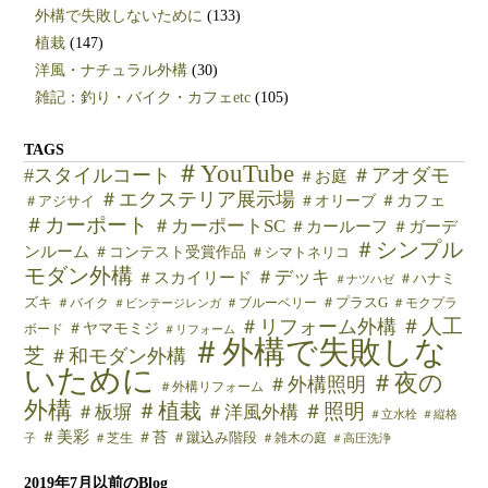
外構で失敗しないために
(133)
植栽
(147)
洋風・ナチュラル外構
(30)
雑記：釣り・バイク・カフェetc
(105)
TAGS
＃YouTube
#スタイルコート
＃アオダモ
＃お庭
＃エクステリア展示場
＃カフェ
＃オリーブ
＃アジサイ
＃カーポート
＃カーポートSC
＃カールーフ
＃ガーデ
＃シンプル
ンルーム
＃コンテスト受賞作品
＃シマトネリコ
モダン外構
＃デッキ
＃スカイリード
＃ハナミ
＃ナツハゼ
ズキ
＃バイク
＃ブルーベリー
＃プラスG
＃モクプラ
＃ビンテージレンガ
＃人工
＃リフォーム外構
＃ヤマモミジ
ボード
＃リフォーム
＃外構で失敗しな
芝
＃和モダン外構
いために
＃夜の
＃外構照明
＃外構リフォーム
外構
＃植栽
＃照明
＃板塀
＃洋風外構
＃立水栓
＃縦格
＃美彩
＃苔
＃芝生
＃蹴込み階段
＃雑木の庭
子
＃高圧洗浄
2019年7月以前のBlog