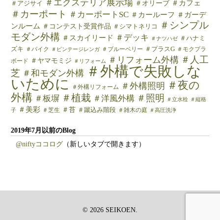
＃エクステリア展示場
＃カフェ
＃オリーブ
＃アジサイ
＃カーポート
＃カーポートSC
＃カールーフ
＃ガーデ
＃シンプル
ンルーム
＃コンテスト受賞作品
＃シマトネリコ
モダン外構
＃デッキ
＃スカイリード
＃ハナミ
＃ナツハゼ
ズキ
＃バイク
＃ブルーベリー
＃プラスG
＃モクプラ
＃ビンテージレンガ
＃人工
＃リフォーム外構
＃ヤマモミジ
ボード
＃リフォーム
＃外構で失敗しな
芝
＃和モダン外構
いために
＃夜の
＃外構照明
＃外構リフォーム
外構
＃植栽
＃照明
＃板塀
＃洋風外構
＃立水栓
＃縦格
＃美彩
＃苔
＃芝生
＃蹴込み階段
＃雑木の庭
子
＃高圧洗浄
2019年7月以前のBlog
@niftyココログ
（新しいタブで開きます）
© 2026 SEIKOEN.
top