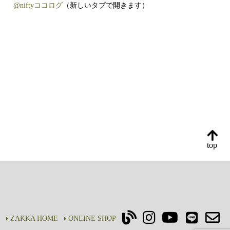
@niftyココログ
（新しいタブで開きます）
top
ZAKKA HOME
ONLINE SHOP