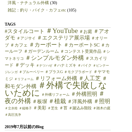
洋風・ナチュラル外構
(30)
雑記：釣り・バイク・カフェetc
(105)
TAGS
＃YouTube
#スタイルコート
＃アオ
＃お庭
ダモ
＃エクステリア展示場
＃オリー
＃アジサイ
＃カーポート
＃カーポートSC
＃カフェ
＃カ
ブ
ールーフ
＃ガーデンルーム
＃コンテスト受賞作品
＃シ
＃シンプルモダン外構
＃スカイリ
マトネリコ
＃デッキ
ード
＃ハナミズキ
＃バイク
＃ナツハゼ
＃ビンテー
＃ヤマモ
＃ブルーベリー
＃プラスG
＃モクプラボード
ジレンガ
＃人工芝
＃リフォーム外構
＃
ミジ
＃リフォーム
＃外構で失敗しな
和モダン外構
いために
＃
＃外構照明
＃外構リフォーム
夜の外構
＃植栽
＃照明
＃板塀
＃洋風外構
＃美彩
＃苔
＃芝生
＃蹴込み階段
＃雑木の庭
＃立水栓
＃縦格子
＃高圧洗浄
2019年7月以前のBlog