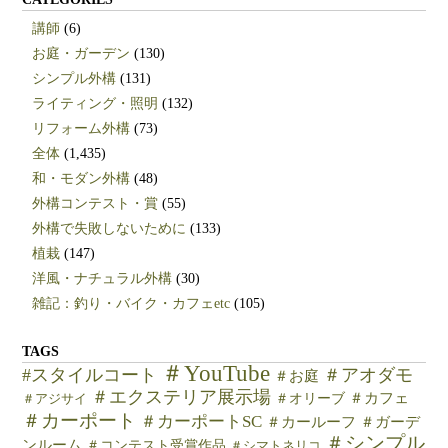
講師
(6)
お庭・ガーデン
(130)
シンプル外構
(131)
ライティング・照明
(132)
リフォーム外構
(73)
全体
(1,435)
和・モダン外構
(48)
外構コンテスト・賞
(55)
外構で失敗しないために
(133)
植栽
(147)
洋風・ナチュラル外構
(30)
雑記：釣り・バイク・カフェetc
(105)
TAGS
＃YouTube
#スタイルコート
＃アオダモ
＃お庭
＃エクステリア展示場
＃カフェ
＃オリーブ
＃アジサイ
＃カーポート
＃カーポートSC
＃カールーフ
＃ガーデ
＃シンプル
ンルーム
＃コンテスト受賞作品
＃シマトネリコ