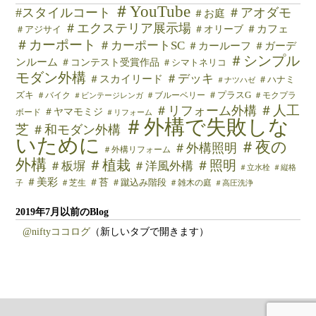
＃YouTube
#スタイルコート
＃アオダモ
＃お庭
＃エクステリア展示場
＃カフェ
＃オリーブ
＃アジサイ
＃カーポート
＃カーポートSC
＃カールーフ
＃ガーデ
＃シンプル
ンルーム
＃コンテスト受賞作品
＃シマトネリコ
モダン外構
＃デッキ
＃スカイリード
＃ハナミ
＃ナツハゼ
ズキ
＃バイク
＃ブルーベリー
＃プラスG
＃モクプラ
＃ビンテージレンガ
＃人工
＃リフォーム外構
＃ヤマモミジ
ボード
＃リフォーム
＃外構で失敗しな
芝
＃和モダン外構
いために
＃夜の
＃外構照明
＃外構リフォーム
外構
＃植栽
＃照明
＃板塀
＃洋風外構
＃立水栓
＃縦格
＃美彩
＃苔
＃芝生
＃蹴込み階段
＃雑木の庭
子
＃高圧洗浄
2019年7月以前のBlog
@niftyココログ
（新しいタブで開きます）