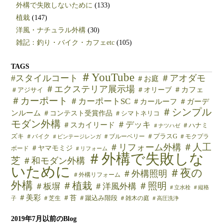
外構で失敗しないために
(133)
植栽
(147)
洋風・ナチュラル外構
(30)
雑記：釣り・バイク・カフェetc
(105)
TAGS
＃YouTube
#スタイルコート
＃アオダモ
＃お庭
＃エクステリア展示場
＃カフェ
＃オリーブ
＃アジサイ
＃カーポート
＃カーポートSC
＃カールーフ
＃ガーデ
＃シンプル
ンルーム
＃コンテスト受賞作品
＃シマトネリコ
モダン外構
＃デッキ
＃スカイリード
＃ハナミ
＃ナツハゼ
ズキ
＃バイク
＃ブルーベリー
＃プラスG
＃モクプラ
＃ビンテージレンガ
＃人工
＃リフォーム外構
＃ヤマモミジ
ボード
＃リフォーム
＃外構で失敗しな
芝
＃和モダン外構
いために
＃夜の
＃外構照明
＃外構リフォーム
外構
＃植栽
＃照明
＃板塀
＃洋風外構
＃立水栓
＃縦格
＃美彩
＃苔
＃芝生
＃蹴込み階段
＃雑木の庭
子
＃高圧洗浄
2019年7月以前のBlog