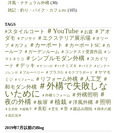
洋風・ナチュラル外構
(30)
雑記：釣り・バイク・カフェetc
(105)
TAGS
＃YouTube
#スタイルコート
＃アオ
＃お庭
ダモ
＃エクステリア展示場
＃オリー
＃アジサイ
＃カーポート
＃カーポートSC
＃カフェ
＃カ
ブ
ールーフ
＃ガーデンルーム
＃コンテスト受賞作品
＃シ
＃シンプルモダン外構
＃スカイリ
マトネリコ
＃デッキ
ード
＃ハナミズキ
＃バイク
＃ナツハゼ
＃ビンテー
＃ヤマモ
＃ブルーベリー
＃プラスG
＃モクプラボード
ジレンガ
＃人工芝
＃リフォーム外構
＃
ミジ
＃リフォーム
＃外構で失敗しな
和モダン外構
いために
＃
＃外構照明
＃外構リフォーム
夜の外構
＃植栽
＃照明
＃板塀
＃洋風外構
＃美彩
＃苔
＃芝生
＃蹴込み階段
＃雑木の庭
＃立水栓
＃縦格子
＃高圧洗浄
2019年7月以前のBlog