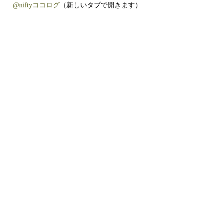
@niftyココログ
（新しいタブで開きます）