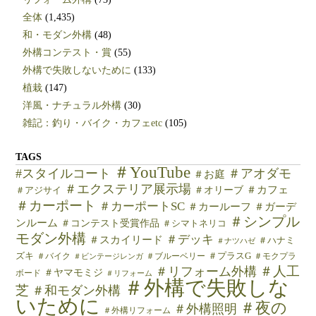
全体
(1,435)
和・モダン外構
(48)
外構コンテスト・賞
(55)
外構で失敗しないために
(133)
植栽
(147)
洋風・ナチュラル外構
(30)
雑記：釣り・バイク・カフェetc
(105)
TAGS
＃YouTube
#スタイルコート
＃アオダモ
＃お庭
＃エクステリア展示場
＃カフェ
＃オリーブ
＃アジサイ
＃カーポート
＃カーポートSC
＃カールーフ
＃ガーデ
＃シンプル
ンルーム
＃コンテスト受賞作品
＃シマトネリコ
モダン外構
＃デッキ
＃スカイリード
＃ハナミ
＃ナツハゼ
ズキ
＃バイク
＃ブルーベリー
＃プラスG
＃モクプラ
＃ビンテージレンガ
＃人工
＃リフォーム外構
＃ヤマモミジ
ボード
＃リフォーム
＃外構で失敗しな
芝
＃和モダン外構
いために
＃夜の
＃外構照明
＃外構リフォーム