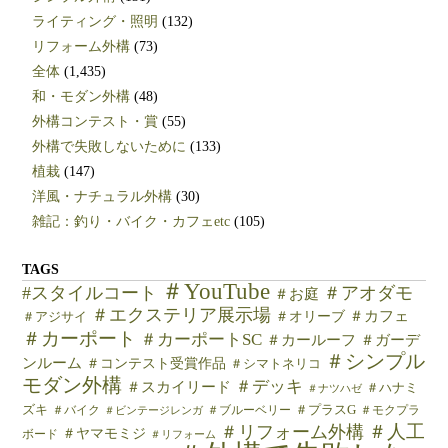
ライティング・照明
(132)
リフォーム外構
(73)
全体
(1,435)
和・モダン外構
(48)
外構コンテスト・賞
(55)
外構で失敗しないために
(133)
植栽
(147)
洋風・ナチュラル外構
(30)
雑記：釣り・バイク・カフェetc
(105)
TAGS
＃YouTube
#スタイルコート
＃アオダモ
＃お庭
＃エクステリア展示場
＃カフェ
＃オリーブ
＃アジサイ
＃カーポート
＃カーポートSC
＃カールーフ
＃ガーデ
＃シンプル
ンルーム
＃コンテスト受賞作品
＃シマトネリコ
モダン外構
＃デッキ
＃スカイリード
＃ハナミ
＃ナツハゼ
ズキ
＃バイク
＃ブルーベリー
＃プラスG
＃モクプラ
＃ビンテージレンガ
＃人工
＃リフォーム外構
＃ヤマモミジ
ボード
＃リフォーム