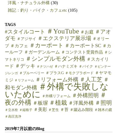
洋風・ナチュラル外構
(30)
雑記：釣り・バイク・カフェetc
(105)
TAGS
＃YouTube
#スタイルコート
＃アオ
＃お庭
ダモ
＃エクステリア展示場
＃オリー
＃アジサイ
＃カーポート
＃カーポートSC
＃カフェ
＃カ
ブ
ールーフ
＃ガーデンルーム
＃コンテスト受賞作品
＃シ
＃シンプルモダン外構
＃スカイリ
マトネリコ
＃デッキ
ード
＃ハナミズキ
＃バイク
＃ナツハゼ
＃ビンテー
＃ヤマモ
＃ブルーベリー
＃プラスG
＃モクプラボード
ジレンガ
＃人工芝
＃リフォーム外構
＃
ミジ
＃リフォーム
＃外構で失敗しな
和モダン外構
いために
＃
＃外構照明
＃外構リフォーム
夜の外構
＃植栽
＃照明
＃板塀
＃洋風外構
＃美彩
＃苔
＃芝生
＃蹴込み階段
＃雑木の庭
＃立水栓
＃縦格子
＃高圧洗浄
2019年7月以前のBlog