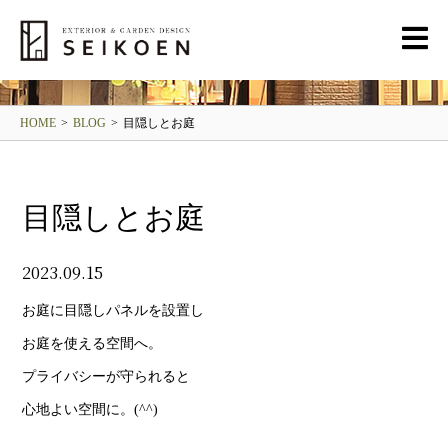
BLOG
清光園ブログ
HOME
>
BLOG
>
目隠しとお庭
目隠しとお庭
2023.09.15
お庭に目隠しパネルを設置し
お庭を使える空間へ。
プライバシーが守られると
心地よい空間に。(^^)