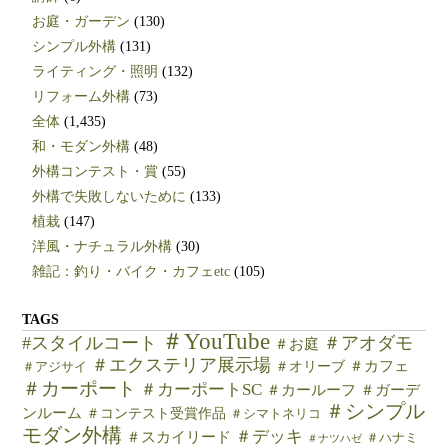
お庭・ガーデン
(130)
シンプル外構
(131)
ライティング・照明
(132)
リフォーム外構
(73)
全体
(1,435)
和・モダン外構
(48)
外構コンテスト・賞
(55)
外構で失敗しないために
(133)
植栽
(147)
洋風・ナチュラル外構
(30)
雑記：釣り・バイク・カフェetc
(105)
TAGS
＃YouTube
#スタイルコート
＃アオダモ
＃お庭
＃エクステリア展示場
＃カフェ
＃オリーブ
＃アジサイ
＃カーポート
＃カーポートSC
＃カールーフ
＃ガーデ
＃シンプル
ンルーム
＃コンテスト受賞作品
＃シマトネリコ
モダン外構
＃デッキ
＃スカイリード
＃ハナミ
＃ナツハゼ