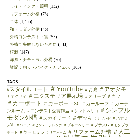
ライティング・照明
(132)
リフォーム外構
(73)
全体
(1,435)
和・モダン外構
(48)
外構コンテスト・賞
(55)
外構で失敗しないために
(133)
植栽
(147)
洋風・ナチュラル外構
(30)
雑記：釣り・バイク・カフェetc
(105)
TAGS
＃YouTube
#スタイルコート
＃アオダモ
＃お庭
＃エクステリア展示場
＃カフェ
＃オリーブ
＃アジサイ
＃カーポート
＃カーポートSC
＃カールーフ
＃ガーデ
＃シンプル
ンルーム
＃コンテスト受賞作品
＃シマトネリコ
モダン外構
＃デッキ
＃スカイリード
＃ハナミ
＃ナツハゼ
ズキ
＃バイク
＃ブルーベリー
＃プラスG
＃モクプラ
＃ビンテージレンガ
＃人工
＃リフォーム外構
＃ヤマモミジ
ボード
＃リフォーム