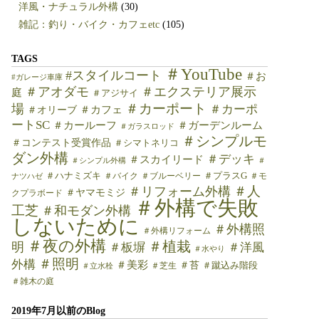
洋風・ナチュラル外構
(30)
雑記：釣り・バイク・カフェetc
(105)
TAGS
＃YouTube
#スタイルコート
＃お
#ガレージ車庫
＃アオダモ
＃エクステリア展示
庭
＃アジサイ
＃カーポート
場
＃カーポ
＃カフェ
＃オリーブ
ートSC
＃カールーフ
＃ガーデンルーム
＃ガラスロッド
＃シンプルモ
＃コンテスト受賞作品
＃シマトネリコ
ダン外構
＃デッキ
＃スカイリード
＃シンプル外構
＃
＃ハナミズキ
＃バイク
＃ブルーベリー
＃プラスG
＃モ
ナツハゼ
＃人
＃リフォーム外構
＃ヤマモミジ
クプラボード
＃外構で失敗
工芝
＃和モダン外構
しないために
＃外構照
＃外構リフォーム
＃夜の外構
＃植栽
明
＃板塀
＃洋風
＃水やり
＃照明
外構
＃美彩
＃苔
＃芝生
＃蹴込み階段
＃立水栓
＃雑木の庭
2019年7月以前のBlog