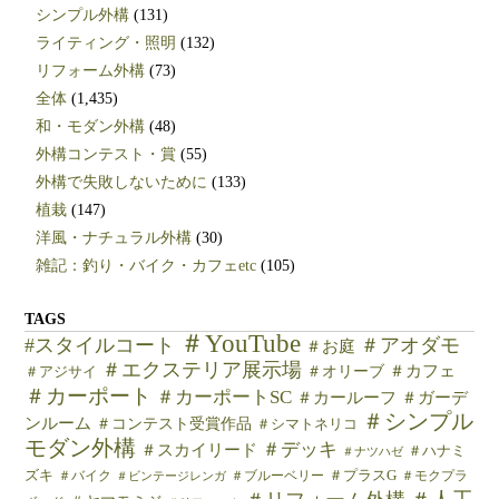
シンプル外構
(131)
ライティング・照明
(132)
リフォーム外構
(73)
全体
(1,435)
和・モダン外構
(48)
外構コンテスト・賞
(55)
外構で失敗しないために
(133)
植栽
(147)
洋風・ナチュラル外構
(30)
雑記：釣り・バイク・カフェetc
(105)
TAGS
＃YouTube
#スタイルコート
＃アオダモ
＃お庭
＃エクステリア展示場
＃カフェ
＃オリーブ
＃アジサイ
＃カーポート
＃カーポートSC
＃カールーフ
＃ガーデ
＃シンプル
ンルーム
＃コンテスト受賞作品
＃シマトネリコ
モダン外構
＃デッキ
＃スカイリード
＃ハナミ
＃ナツハゼ
ズキ
＃バイク
＃ブルーベリー
＃プラスG
＃モクプラ
＃ビンテージレンガ