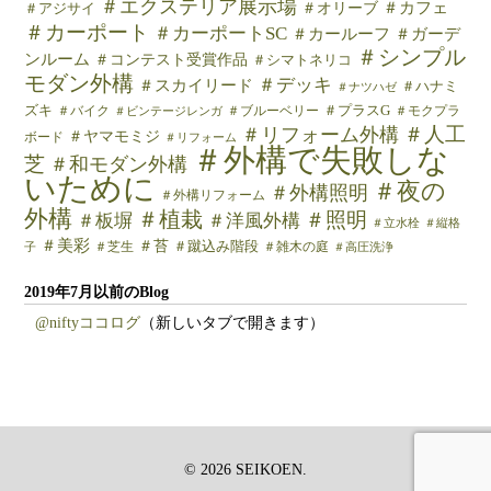
＃エクステリア展示場
＃カフェ
＃オリーブ
＃アジサイ
＃カーポート
＃カーポートSC
＃カールーフ
＃ガーデ
＃シンプル
ンルーム
＃コンテスト受賞作品
＃シマトネリコ
モダン外構
＃デッキ
＃スカイリード
＃ハナミ
＃ナツハゼ
ズキ
＃バイク
＃ブルーベリー
＃プラスG
＃モクプラ
＃ビンテージレンガ
＃人工
＃リフォーム外構
＃ヤマモミジ
ボード
＃リフォーム
＃外構で失敗しな
芝
＃和モダン外構
いために
＃夜の
＃外構照明
＃外構リフォーム
外構
＃植栽
＃照明
＃板塀
＃洋風外構
＃立水栓
＃縦格
＃美彩
＃苔
＃芝生
＃蹴込み階段
＃雑木の庭
子
＃高圧洗浄
2019年7月以前のBlog
@niftyココログ
（新しいタブで開きます）
© 2026 SEIKOEN.
top