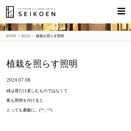
BLOG
清光園ブログ
HOME
>
BLOG
>
植栽を照らす照明
植栽を照らす照明
2024.07.08
緑は昼だけ楽しむものではなくて
夜も照明を付けると、
とっても素敵に。(*^_^*)