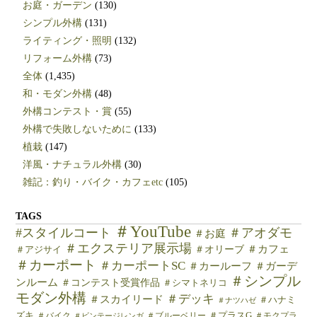
お庭・ガーデン
(130)
シンプル外構
(131)
ライティング・照明
(132)
リフォーム外構
(73)
全体
(1,435)
和・モダン外構
(48)
外構コンテスト・賞
(55)
外構で失敗しないために
(133)
植栽
(147)
洋風・ナチュラル外構
(30)
雑記：釣り・バイク・カフェetc
(105)
TAGS
＃YouTube
#スタイルコート
＃アオダモ
＃お庭
＃エクステリア展示場
＃カフェ
＃オリーブ
＃アジサイ
＃カーポート
＃カーポートSC
＃カールーフ
＃ガーデ
＃シンプル
ンルーム
＃コンテスト受賞作品
＃シマトネリコ
モダン外構
＃デッキ
＃スカイリード
＃ハナミ
＃ナツハゼ
ズキ
＃バイク
＃ブルーベリー
＃プラスG
＃モクプラ
＃ビンテージレンガ