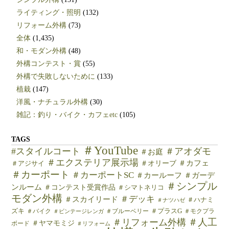
ライティング・照明
(132)
リフォーム外構
(73)
全体
(1,435)
和・モダン外構
(48)
外構コンテスト・賞
(55)
外構で失敗しないために
(133)
植栽
(147)
洋風・ナチュラル外構
(30)
雑記：釣り・バイク・カフェetc
(105)
TAGS
＃YouTube
#スタイルコート
＃アオダモ
＃お庭
＃エクステリア展示場
＃カフェ
＃オリーブ
＃アジサイ
＃カーポート
＃カーポートSC
＃カールーフ
＃ガーデ
＃シンプル
ンルーム
＃コンテスト受賞作品
＃シマトネリコ
モダン外構
＃デッキ
＃スカイリード
＃ハナミ
＃ナツハゼ
ズキ
＃バイク
＃ブルーベリー
＃プラスG
＃モクプラ
＃ビンテージレンガ
＃人工
＃リフォーム外構
＃ヤマモミジ
ボード
＃リフォーム