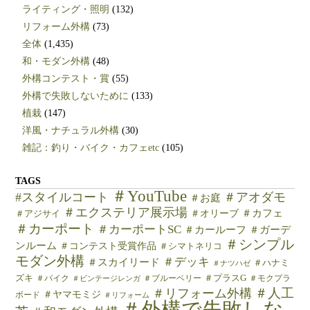
ライティング・照明
(132)
リフォーム外構
(73)
全体
(1,435)
和・モダン外構
(48)
外構コンテスト・賞
(55)
外構で失敗しないために
(133)
植栽
(147)
洋風・ナチュラル外構
(30)
雑記：釣り・バイク・カフェetc
(105)
TAGS
＃YouTube
#スタイルコート
＃アオダモ
＃お庭
＃エクステリア展示場
＃カフェ
＃オリーブ
＃アジサイ
＃カーポート
＃カーポートSC
＃カールーフ
＃ガーデ
＃シンプル
ンルーム
＃コンテスト受賞作品
＃シマトネリコ
モダン外構
＃デッキ
＃スカイリード
＃ハナミ
＃ナツハゼ
ズキ
＃バイク
＃ブルーベリー
＃プラスG
＃モクプラ
＃ビンテージレンガ
＃人工
＃リフォーム外構
＃ヤマモミジ
ボード
＃リフォーム
＃外構で失敗しな