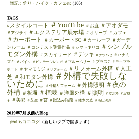
雑記：釣り・バイク・カフェetc
(105)
TAGS
＃YouTube
#スタイルコート
＃アオダモ
＃お庭
＃エクステリア展示場
＃カフェ
＃オリーブ
＃アジサイ
＃カーポート
＃カーポートSC
＃カールーフ
＃ガーデ
＃シンプル
ンルーム
＃コンテスト受賞作品
＃シマトネリコ
モダン外構
＃デッキ
＃スカイリード
＃ハナミ
＃ナツハゼ
ズキ
＃バイク
＃ブルーベリー
＃プラスG
＃モクプラ
＃ビンテージレンガ
＃人工
＃リフォーム外構
＃ヤマモミジ
ボード
＃リフォーム
＃外構で失敗しな
芝
＃和モダン外構
いために
＃夜の
＃外構照明
＃外構リフォーム
外構
＃植栽
＃照明
＃板塀
＃洋風外構
＃立水栓
＃縦格
＃美彩
＃苔
＃芝生
＃蹴込み階段
＃雑木の庭
子
＃高圧洗浄
2019年7月以前のBlog
@niftyココログ
（新しいタブで開きます）