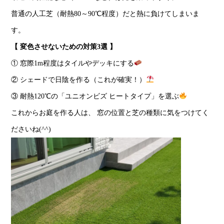
普通の人工芝（耐熱80～90℃程度）だと熱に負けてしまいま
す。
【 変色させないための対策3選 】
① 窓際1m程度はタイルやデッキにする
② シェードで日陰を作る（これが確実！）
③ 耐熱120℃の「ユニオンビズ ヒートタイプ」を選ぶ
これからお庭を作る人は、 窓の位置と芝の種類に気をつけてく
ださいね(^^)