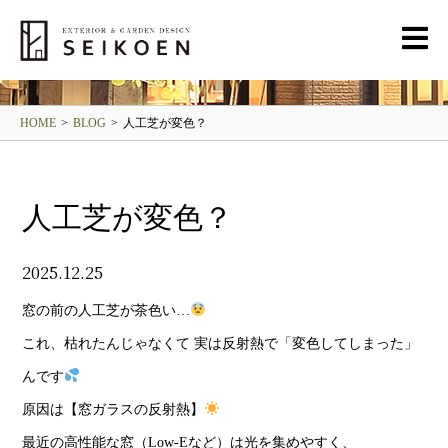
BLOG
清光園ブログ
HOME
>
BLOG
>
人工芝が変色？
人工芝が変色？
2025.12.25
窓の前の人工芝が茶色い…
これ、枯れたんじゃなくて 実は反射熱で「変色してしまった」
んです
原因は【窓ガラスの反射熱】
最近の高性能な窓（Low-Eなど）は光を集めやすく、