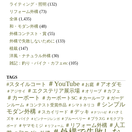
ライティング・照明
(132)
リフォーム外構
(73)
全体
(1,435)
和・モダン外構
(48)
外構コンテスト・賞
(55)
外構で失敗しないために
(133)
植栽
(147)
洋風・ナチュラル外構
(30)
雑記：釣り・バイク・カフェetc
(105)
TAGS
＃YouTube
#スタイルコート
＃アオダモ
＃お庭
＃エクステリア展示場
＃カフェ
＃オリーブ
＃アジサイ
＃カーポート
＃カーポートSC
＃カールーフ
＃ガーデ
＃シンプル
ンルーム
＃コンテスト受賞作品
＃シマトネリコ
モダン外構
＃デッキ
＃スカイリード
＃ハナミ
＃ナツハゼ
ズキ
＃バイク
＃ブルーベリー
＃プラスG
＃モクプラ
＃ビンテージレンガ
＃人工
＃リフォーム外構
＃ヤマモミジ
ボード
＃リフォーム