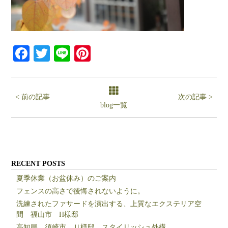
Facebook
Twitter
Line
Pinterest
< 前の記事
次の記事 >
blog一覧
RECENT POSTS
夏季休業（お盆休み）のご案内
フェンスの高さで後悔されないように。
洗練されたファサードを演出する、上質なエクステリア空
間 福山市 H様邸
高知県 須崎市 Ｕ様邸 スタイリッシュ外構