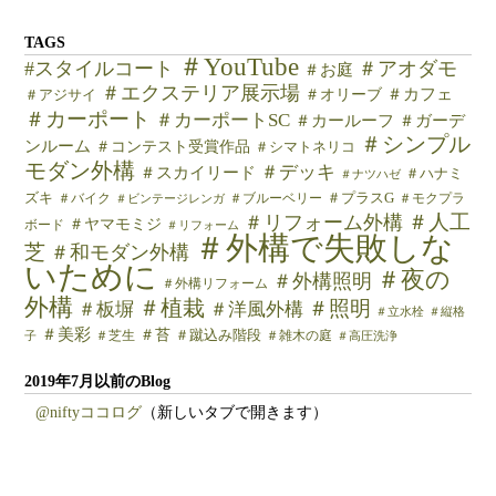
TAGS
＃YouTube
#スタイルコート
＃アオダモ
＃お庭
＃エクステリア展示場
＃カフェ
＃オリーブ
＃アジサイ
＃カーポート
＃カーポートSC
＃カールーフ
＃ガーデ
＃シンプル
ンルーム
＃コンテスト受賞作品
＃シマトネリコ
モダン外構
＃デッキ
＃スカイリード
＃ハナミ
＃ナツハゼ
ズキ
＃バイク
＃ブルーベリー
＃プラスG
＃モクプラ
＃ビンテージレンガ
＃人工
＃リフォーム外構
＃ヤマモミジ
ボード
＃リフォーム
＃外構で失敗しな
芝
＃和モダン外構
いために
＃夜の
＃外構照明
＃外構リフォーム
外構
＃植栽
＃照明
＃板塀
＃洋風外構
＃立水栓
＃縦格
＃美彩
＃苔
＃芝生
＃蹴込み階段
＃雑木の庭
子
＃高圧洗浄
2019年7月以前のBlog
@niftyココログ
（新しいタブで開きます）