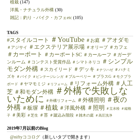
植栽
(147)
洋風・ナチュラル外構
(30)
雑記：釣り・バイク・カフェetc
(105)
TAGS
＃YouTube
#スタイルコート
＃アオダモ
＃お庭
＃エクステリア展示場
＃カフェ
＃オリーブ
＃アジサイ
＃カーポート
＃カーポートSC
＃カールーフ
＃ガーデ
＃シンプル
ンルーム
＃コンテスト受賞作品
＃シマトネリコ
モダン外構
＃デッキ
＃スカイリード
＃ハナミ
＃ナツハゼ
ズキ
＃バイク
＃ブルーベリー
＃プラスG
＃モクプラ
＃ビンテージレンガ
＃人工
＃リフォーム外構
＃ヤマモミジ
ボード
＃リフォーム
＃外構で失敗しな
芝
＃和モダン外構
いために
＃夜の
＃外構照明
＃外構リフォーム
外構
＃植栽
＃照明
＃板塀
＃洋風外構
＃立水栓
＃縦格
＃美彩
＃苔
＃芝生
＃蹴込み階段
＃雑木の庭
子
＃高圧洗浄
2019年7月以前のBlog
@niftyココログ
（新しいタブで開きます）