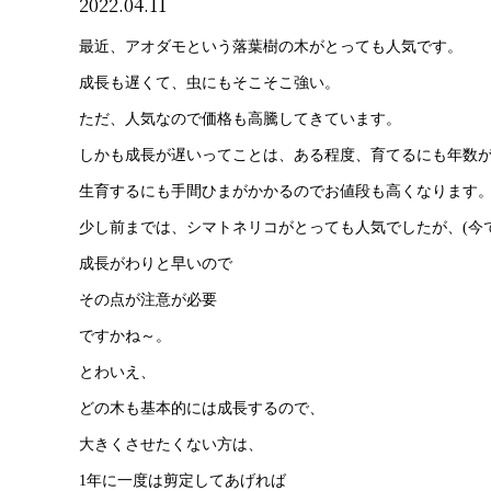
2022.04.11
最近、アオダモという落葉樹の木がとっても人気です。
成長も遅くて、虫にもそこそこ強い。
ただ、人気なので価格も高騰してきています。
しかも成長が遅いってことは、ある程度、育てるにも年数
生育するにも手間ひまがかかるのでお値段も高くなります
少し前までは、シマトネリコがとっても人気でしたが、(今
成長がわりと早いので
その点が注意が必要
ですかね～。
とわいえ、
どの木も基本的には成長するので、
大きくさせたくない方は、
1年に一度は剪定してあげれば