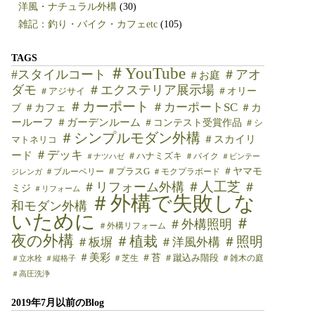
洋風・ナチュラル外構
(30)
雑記：釣り・バイク・カフェetc
(105)
TAGS
＃YouTube
#スタイルコート
＃アオ
＃お庭
ダモ
＃エクステリア展示場
＃オリー
＃アジサイ
＃カーポート
＃カーポートSC
＃カフェ
＃カ
ブ
ールーフ
＃ガーデンルーム
＃コンテスト受賞作品
＃シ
＃シンプルモダン外構
＃スカイリ
マトネリコ
＃デッキ
ード
＃ハナミズキ
＃バイク
＃ナツハゼ
＃ビンテー
＃ヤマモ
＃ブルーベリー
＃プラスG
＃モクプラボード
ジレンガ
＃人工芝
＃リフォーム外構
＃
ミジ
＃リフォーム
＃外構で失敗しな
和モダン外構
いために
＃
＃外構照明
＃外構リフォーム
夜の外構
＃植栽
＃照明
＃板塀
＃洋風外構
＃美彩
＃苔
＃芝生
＃蹴込み階段
＃雑木の庭
＃立水栓
＃縦格子
＃高圧洗浄
2019年7月以前のBlog