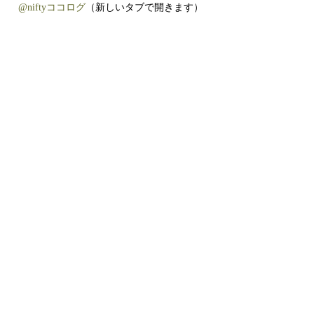
@niftyココログ
（新しいタブで開きます）